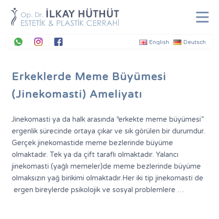
+90 212 269 39 26
Whatsapp
Instagram
Facebook
+90 537 989 54 05
English
Deutsch
Randevu Formu
Erkeklerde Meme Büyümesi
(Jinekomasti) Ameliyatı
Yabancı Hastalar
Online Fotoğraf Analizi
Jinekomasti ya da halk arasında “erkekte meme büyümesi”
ergenlik sürecinde ortaya çıkar ve sık görülen bir durumdur.
Soru & İletişim Formu
Gerçek jinekomastide meme bezlerinde büyüme
olmaktadır. Tek ya da çift taraflı olmaktadır. Yalancı
jinekomasti (yağlı memeler)de meme bezlerinde büyüme
olmaksızın yağ birikimi olmaktadır.Her iki tip jinekomasti de
ergen bireylerde psikolojik ve sosyal problemlere …