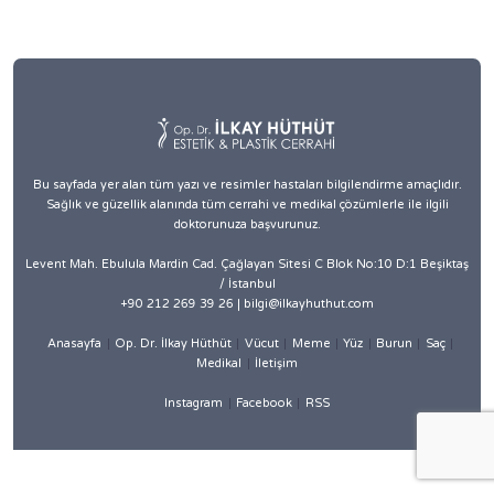
Bu sayfada yer alan tüm yazı ve resimler hastaları bilgilendirme amaçlıdır.
Sağlık ve güzellik alanında tüm cerrahi ve medikal çözümlerle ile ilgili
doktorunuza başvurunuz.
Levent Mah. Ebulula Mardin Cad. Çağlayan Sitesi C Blok No:10 D:1 Beşiktaş
/ İstanbul
+90 212 269 39 26 | bilgi@ilkayhuthut.com
Anasayfa
Op. Dr. İlkay Hüthüt
Vücut
Meme
Yüz
Burun
Saç
Medikal
İletişim
Instagram
Facebook
RSS